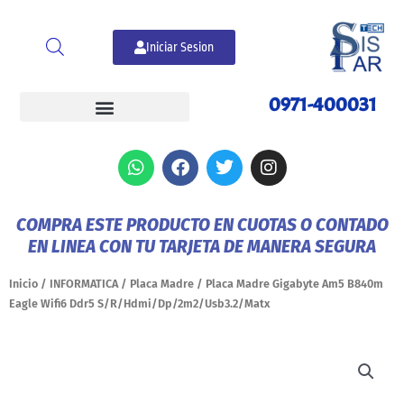
Ir
al
Iniciar Sesion
contenido
0971-400031
W
F
T
I
h
a
w
n
a
c
i
s
t
e
t
t
COMPRA ESTE PRODUCTO EN CUOTAS O CONTADO
s
b
t
a
EN LINEA CON TU TARJETA DE MANERA SEGURA
a
o
e
g
p
o
r
r
p
k
a
Inicio
/
INFORMATICA
/
Placa Madre
/ Placa Madre Gigabyte Am5 B840m
m
Eagle Wifi6 Ddr5 S/R/Hdmi/Dp/2m2/Usb3.2/Matx