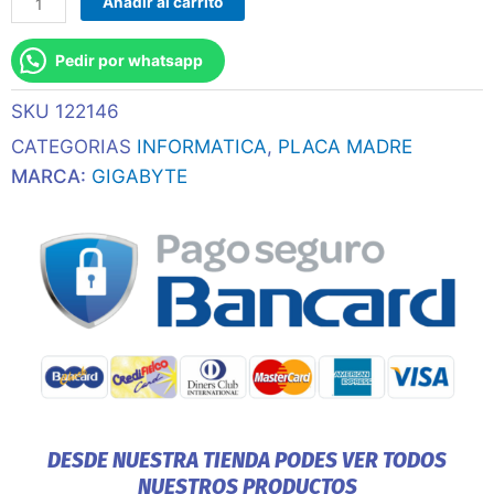
Añadir al carrito
Am5
B840m
Pedir por whatsapp
Eagle
Wifi6
SKU
122146
Ddr5
S/R/Hdmi/Dp/2m2/Usb3.2/Matx
CATEGORIAS
INFORMATICA
,
PLACA MADRE
cantidad
MARCA:
GIGABYTE
DESDE NUESTRA TIENDA PODES VER TODOS
NUESTROS PRODUCTOS