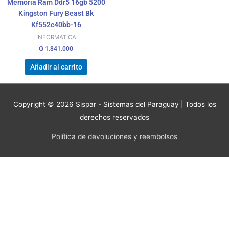
Memoria Ram Ddr5 16gb 5200
Kingston Fury Beast Bk
Kf552c40bb-16
INFORMATICA
₲
1.841.000
Añadir al carrito
Copyright © 2026
Sispar - Sistemas del Paraguay
| Todos los
derechos reservados
Política de devoluciones y reembolsos