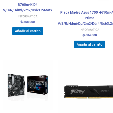
B760m-K D4
V/S/R/Hdmi/2m2/Usb3.2/Matx
Placa Madre Asus 1700 H610m-
INFORMATICA
Prime
₲
868.000
V/S/R/Hdmi/Dp/2m2/Ddr4/Usb3.2
INFORMATICA
Añadir al carrito
₲
684.000
Añadir al carrito