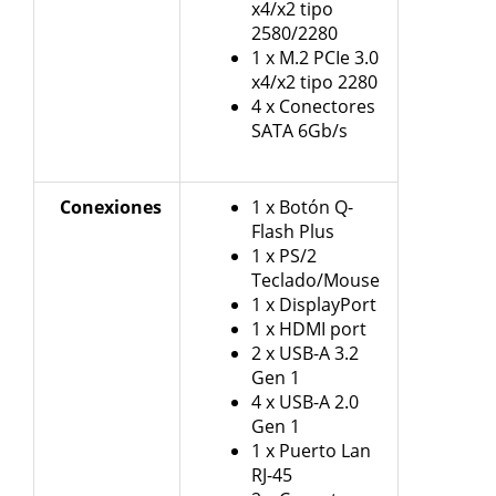
x4/x2 tipo
2580/2280
1 x M.2 PCIe 3.0
x4/x2 tipo 2280
4 x Conectores
SATA 6Gb/s
Conexiones
1 x Botón Q-
Flash Plus
1 x PS/2
Teclado/Mouse
1 x DisplayPort
1 x HDMI port
2 x USB-A 3.2
Gen 1
4 x USB-A 2.0
Gen 1
1 x Puerto Lan
RJ-45