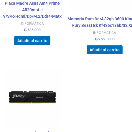
Placa Madre Asus Am4 Prime
A520m-A Ii
V/S/R/Hdmi/Dp/M.2/Ddr4/Matx
Memoria Ram Ddr4 32gb 3600 Kin
INFORMATICA
Fury Beast Bk Kf436c18bb/32 
₲
585.000
INFORMATICA
₲
2.293.000
Añadir al carrito
Añadir al carrito