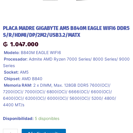
PLACA MADRE GIGABYTE AM5 B840M EAGLE WIFI6 DDR5
S/R/HDMI/DP/2M2/USB3.2/MATX
₲
1.047.000
 Modelo:
B840M EAGLE WIFI6
 Procesador:
Admite AMD Ryzen 7000 Series/ 8000 Series/ 9000
Series
 Socket:
AM5
 Chipset:
AMD B840
 Memoria RAM:
2 x DIMM, Max. 128GB DDR5 7600(OC)/
7200(OC)/ 7000(OC)/ 6800(OC)/ 6666(OC)/ 6600(OC)/
6400(OC)/ 6200(OC)/ 6000(OC)/ 5600(OC)/ 5200/ 4800/
4400 MT/s
Placa
Disponibilidad:
5 disponibles
Madre
Gigabyte