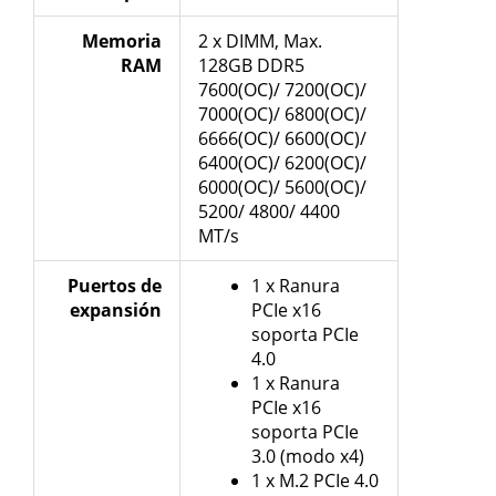
Memoria
2 x DIMM, Max.
RAM
128GB DDR5
7600(OC)/ 7200(OC)/
7000(OC)/ 6800(OC)/
6666(OC)/ 6600(OC)/
6400(OC)/ 6200(OC)/
6000(OC)/ 5600(OC)/
5200/ 4800/ 4400
MT/s
Puertos de
1 x Ranura
expansión
PCIe x16
soporta PCIe
4.0
1 x Ranura
PCIe x16
soporta PCIe
3.0 (modo x4)
1 x M.2 PCIe 4.0