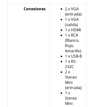
Conexiones
2 x VGA
(entrada)
1 x VGA
(salida)
1 x HDMI
1 x RCA
(Blanco,
Rojo,
Amarillo)
1 x USB-B
1 x RS-
232C
2 x
Stereo
Mini
(entrada)
1 x
Stereo
Mini