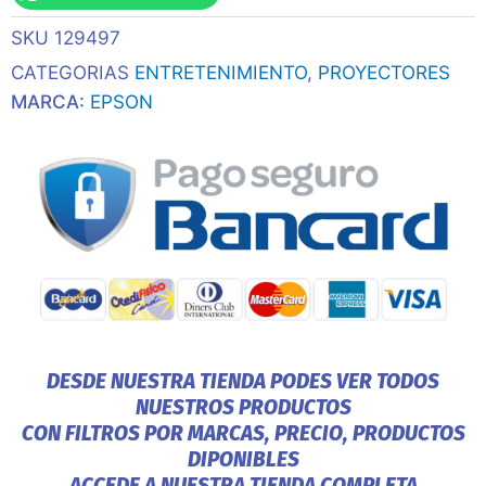
3lcd
SKU
129497
2vga/Hdmi/Usb/Bivolt
cantidad
CATEGORIAS
ENTRETENIMIENTO
,
PROYECTORES
MARCA:
EPSON
DESDE NUESTRA TIENDA PODES VER TODOS
NUESTROS PRODUCTOS
CON FILTROS POR MARCAS, PRECIO, PRODUCTOS
DIPONIBLES
ACCEDE A NUESTRA TIENDA COMPLETA