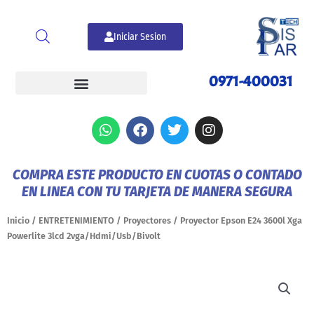
Ir
al
Iniciar Sesion
contenido
0971-400031
W
F
T
I
h
a
w
n
a
c
i
s
t
e
t
t
COMPRA ESTE PRODUCTO EN CUOTAS O CONTADO
s
b
t
a
EN LINEA CON TU TARJETA DE MANERA SEGURA
a
o
e
g
p
o
r
r
p
k
a
Inicio
/
ENTRETENIMIENTO
/
Proyectores
/ Proyector Epson E24 3600l Xga
m
Powerlite 3lcd 2vga/Hdmi/Usb/Bivolt