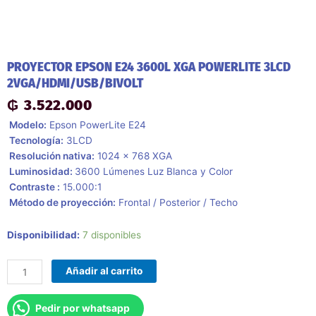
PROYECTOR EPSON E24 3600L XGA POWERLITE 3LCD
2VGA/HDMI/USB/BIVOLT
₲
3.522.000
 Modelo:
Epson PowerLite E24
 Tecnología:
3LCD
 Resolución nativa:
1024 x 768 XGA
 Luminosidad:
3600 Lúmenes Luz Blanca y Color
 Contraste :
15.000:1
 Método de proyección:
Frontal / Posterior / Techo
Proyector
Disponibilidad:
7 disponibles
Epson
E24
Añadir al carrito
3600l
Xga
Pedir por whatsapp
Powerlite