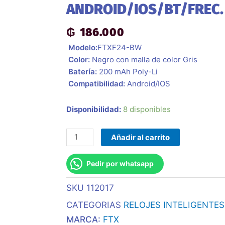
ANDROID/IOS/BT/FREC.
₲
186.000
 Modelo:
FTXF24-BW
 Color:
Negro con malla de color Gris
 Batería:
200 mAh Poly-Li
 Compatibilidad:
Android/IOS
Smartwatch
Disponibilidad:
8 disponibles
Ftxf24-
Bw
Añadir al carrito
50mm
Negro/Gris
Pedir por whatsapp
20mm
Android/Ios/Bt/Frec.
SKU
112017
Card
CATEGORIAS
RELOJES INTELIGENTES
cantidad
MARCA:
FTX