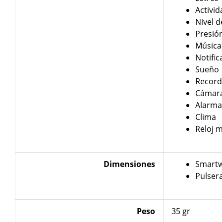
Activid
Nivel 
Presión
Música
Notific
Sueño
Record
Cámar
Alarma
Clima
Reloj 
Dimensiones
Smartw
Pulser
Peso
35 gr