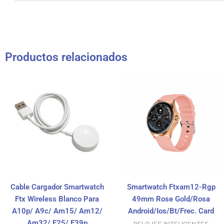
Productos relacionados
Cable Cargador Smartwatch
Smartwatch Ftxam12-Rgp
Ftx Wireless Blanco Para
49mm Rose Gold/Rosa
A10p/ A9c/ Am15/ Am12/
Android/Ios/Bt/Frec. Card
Am32/ F25/ F39p