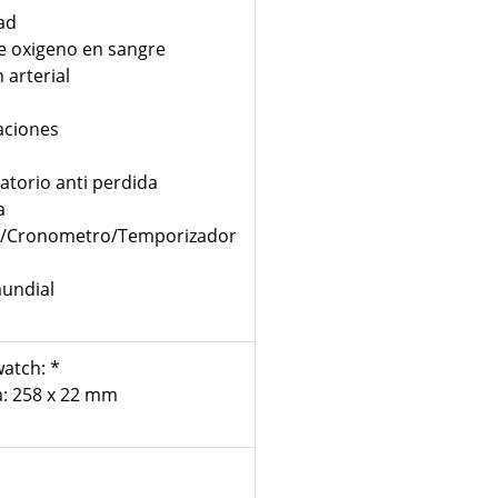
ad
de oxigeno en sangre
 arterial
aciones
atorio anti perdida
a
/Cronometro/Temporizador
mundial
atch: *
a: 258 x 22 mm