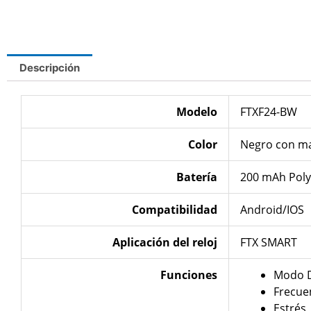
Descripción
Modelo
FTXF24-BW
Color
Negro con mal
Batería
200 mAh Poly
Compatibilidad
Android/IOS
Aplicación del reloj
FTX SMART
Funciones
Modo 
Frecue
Estrés