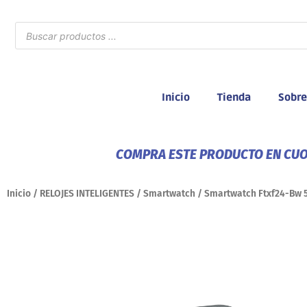
Ir
al
Búsqueda
de
contenido
productos
Inicio
Tienda
Sobre
COMPRA ESTE PRODUCTO EN CUOT
Inicio
/
RELOJES INTELIGENTES
/
Smartwatch
/ Smartwatch Ftxf24-Bw 