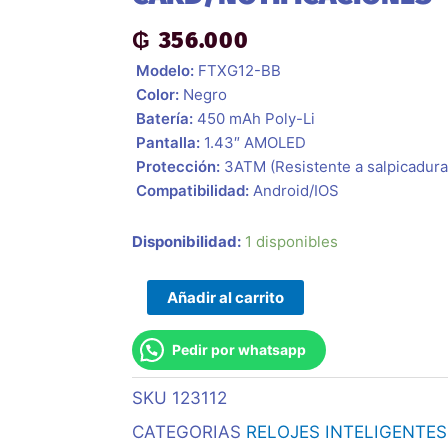
₲
356.000
 Modelo:
FTXG12-BB
 Color:
Negro
 Batería:
450 mAh Poly-Li
 Pantalla:
1.43″ AMOLED
 Protección:
3ATM (Resistente a salpicadura
 Compatibilidad:
Android/IOS
Smartwatch
Disponibilidad:
1 disponibles
Ftxg12-
Bb
Añadir al carrito
48mm
Negro
Pedir por whatsapp
Android/Ios/Ia/Bt/Frec.
Card/Notificaciones
SKU
123112
cantidad
CATEGORIAS
RELOJES INTELIGENTES