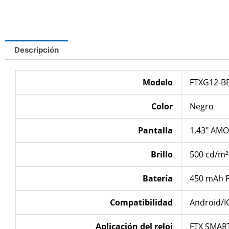
Descripción
Modelo
FTXG12-B
Color
Negro
Pantalla
1.43″ AM
Brillo
500 cd/m²
Batería
450 mAh P
Compatibilidad
Android/I
Aplicación del reloj
FTX SMAR