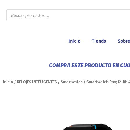
Ir
al
Búsqueda
de
contenido
productos
Inicio
Tienda
Sobre
COMPRA ESTE PRODUCTO EN CUOT
Inicio
/
RELOJES INTELIGENTES
/
Smartwatch
/ Smartwatch Ftxg12-Bb 4