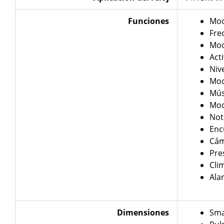
Funciones
Mod
Fre
Mod
Act
Niv
Mod
Mús
Mod
Not
Enc
Cá
Pre
Cli
Ala
Dimensiones
Sma