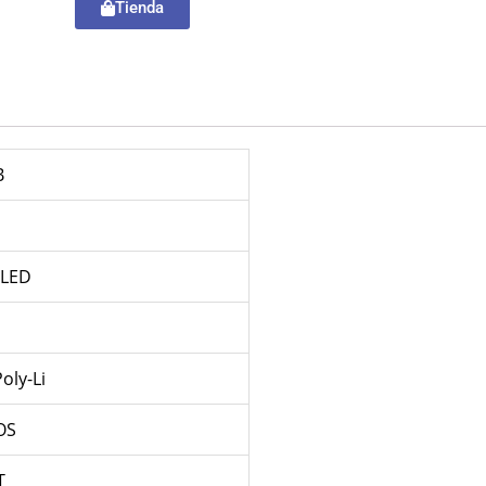
Tienda
B
OLED
oly-Li
OS
T