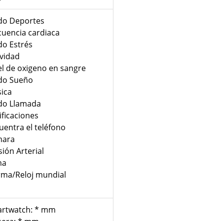
o Deportes
cuencia cardiaca
o Estrés
ividad
el de oxigeno en sangre
o Sueño
ica
o Llamada
ificaciones
uentra el teléfono
mara
sión Arterial
ma
rma/Reloj mundial
rtwatch: * mm