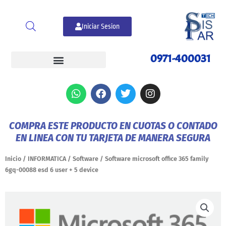
Ir
al
Iniciar Sesion
contenido
0971-400031
W
F
T
I
h
a
w
n
a
c
i
s
t
e
t
t
COMPRA ESTE PRODUCTO EN CUOTAS O CONTADO
s
b
t
a
EN LINEA CON TU TARJETA DE MANERA SEGURA
a
o
e
g
p
o
r
r
p
k
a
Inicio
/
INFORMATICA
/
Software
/ Software microsoft office 365 family
m
6gq-00088 esd 6 user + 5 device