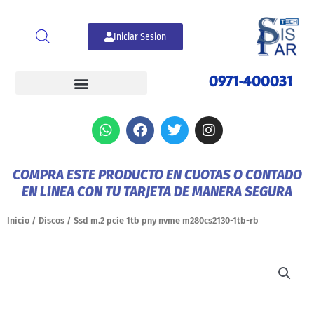
Ir
al
Iniciar Sesion
contenido
0971-400031
W
F
T
I
h
a
w
n
a
c
i
s
t
e
t
t
COMPRA ESTE PRODUCTO EN CUOTAS O CONTADO
s
b
t
a
EN LINEA CON TU TARJETA DE MANERA SEGURA
a
o
e
g
p
o
r
r
p
k
a
Inicio
/
Discos
/ Ssd m.2 pcie 1tb pny nvme m280cs2130-1tb-rb
m