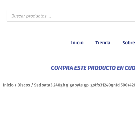
Ir
al
Búsqueda
de
contenido
productos
Inicio
Tienda
Sobre
COMPRA ESTE PRODUCTO EN CUOT
Inicio
/
Discos
/ Ssd sata3 240gb gigabyte gp-gstfs31240gntd 500/42