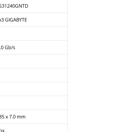
S31240GNTD
A3 GIGABYTE
6.0 Gb/s
s
s
.85 x 7.0 mm
ox.