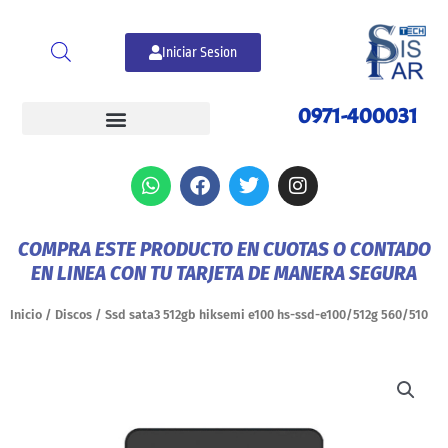
Ir
al
Iniciar Sesion
contenido
0971-400031
W
F
T
I
h
a
w
n
a
c
i
s
t
e
t
t
COMPRA ESTE PRODUCTO EN CUOTAS O CONTADO
s
b
t
a
EN LINEA CON TU TARJETA DE MANERA SEGURA
a
o
e
g
p
o
r
r
p
k
a
Inicio
/
Discos
/ Ssd sata3 512gb hiksemi e100 hs-ssd-e100/512g 560/510
m