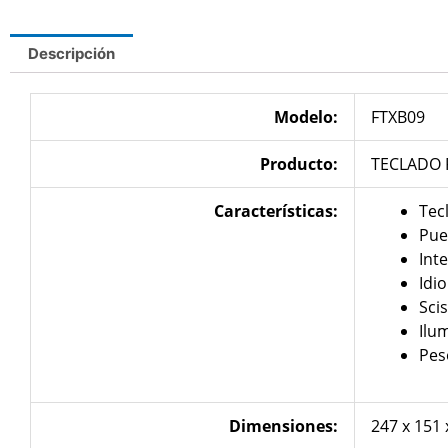
Descripción
Modelo:
FTXB09
Producto
:
TECLADO 
Características
:
Tec
Pue
Inte
Idi
Sci
Ilu
Pes
Dimensiones:
247 x 151