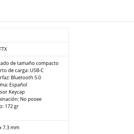
FTX
lado de tamaño compacto
rto de carga: USB-C
rfaz: Bluetooth 5.0
oma: Español
ssor Keycap
minación: No posee
o: 172 gr
 x 7.3 mm