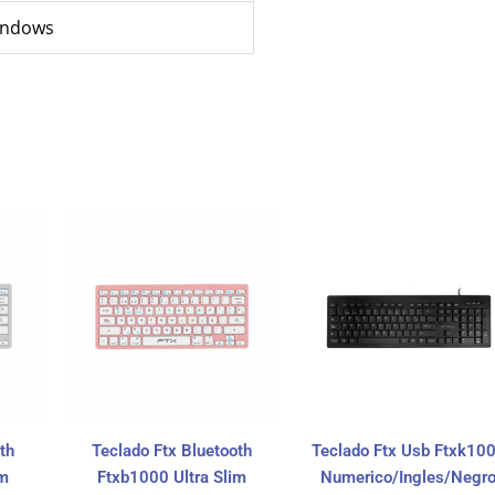
indows
th
Teclado Ftx Bluetooth
Teclado Ftx Usb Ftxk10
im
Ftxb1000 Ultra Slim
Numerico/Ingles/Negr