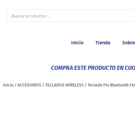
Ir
al
Búsqueda
de
contenido
productos
Inicio
Tienda
Sobre
COMPRA ESTE PRODUCTO EN CUOT
Inicio
/
ACCESORIOS
/
TECLADOS WIRELESS
/ Teclado Ftx Bluetooth F