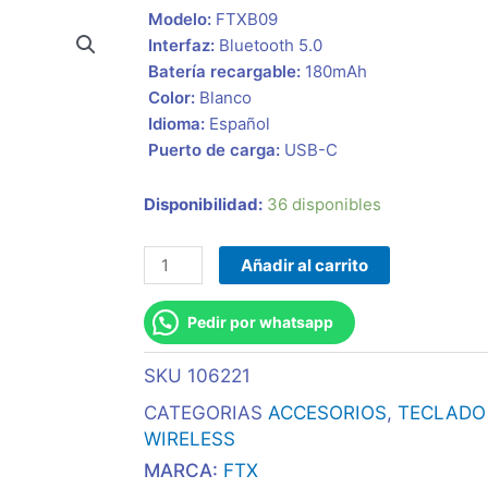
 Modelo:
FTXB09
 Interfaz:
Bluetooth 5.0
 Batería recargable:
180mAh
 Color:
Blanco
 Idioma:
Español
 Puerto de carga:
USB-C
Teclado
Disponibilidad:
36 disponibles
Ftx
Bluetooth
Añadir al carrito
Ftxb09
Esp/Blanco
Pedir por whatsapp
cantidad
SKU
106221
CATEGORIAS
ACCESORIOS
,
TECLADO
WIRELESS
MARCA:
FTX