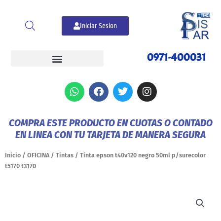
Ir
al
Iniciar Sesion
contenido
0971-400031
W
F
T
I
h
a
w
n
a
c
i
s
t
e
t
t
COMPRA ESTE PRODUCTO EN CUOTAS O CONTADO
s
b
t
a
EN LINEA CON TU TARJETA DE MANERA SEGURA
a
o
e
g
p
o
r
r
p
k
a
Inicio
/
OFICINA
/
Tintas
/ Tinta epson t40v120 negro 50ml p/surecolor
m
t5170 t3170