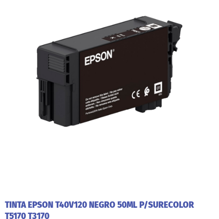
TINTA EPSON T40V120 NEGRO 50ML P/SURECOLOR
T5170 T3170