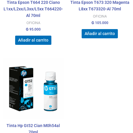
Tinta Epson T664 220 Ciano
Tinta Epson T673 320 Magenta
L1xx/L2xx/L3xx/L5xx T664220-
L8xx T673320-Al 70ml
Al 70ml
OFICINA
₲
105.000
OFICINA
₲
95.000
Añadir al carrito
Añadir al carrito
Tinta Hp Gt52 Cian M0h54al
70ml