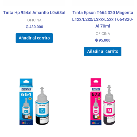
Tinta Hp 954xl Amarillo L0s68al
Tinta Epson T664 320 Magenta
L1xx/L2xx/L3xx/L5xx T664320-
OFICINA
Al 70ml
₲
430.000
OFICINA
Añadir al carrito
₲
95.000
Añadir al carrito