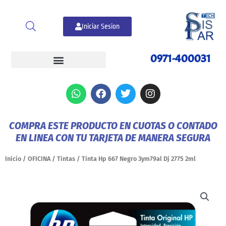
Ir
al
Iniciar Sesion
contenido
0971-400031
W
F
T
I
h
a
w
n
a
c
i
s
t
e
t
t
COMPRA ESTE PRODUCTO EN CUOTAS O CONTADO
s
b
t
a
EN LINEA CON TU TARJETA DE MANERA SEGURA
a
o
e
g
p
o
r
r
p
k
a
Inicio
/
OFICINA
/
Tintas
/ Tinta Hp 667 Negro 3ym79al Dj 2775 2ml
m