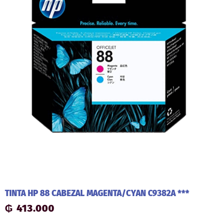
TINTA HP 88 CABEZAL MAGENTA/CYAN C9382A ***
₲
413.000