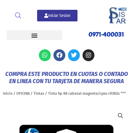
Ir
al
Iniciar Sesion
contenido
0971-400031
W
F
T
I
h
a
w
n
a
c
i
s
t
e
t
t
COMPRA ESTE PRODUCTO EN CUOTAS O CONTADO
s
b
t
a
EN LINEA CON TU TARJETA DE MANERA SEGURA
a
o
e
g
p
o
r
r
p
k
a
Inicio
/
OFICINA
/
Tintas
/ Tinta hp 88 cabezal magenta/cyan c9382a ***
m