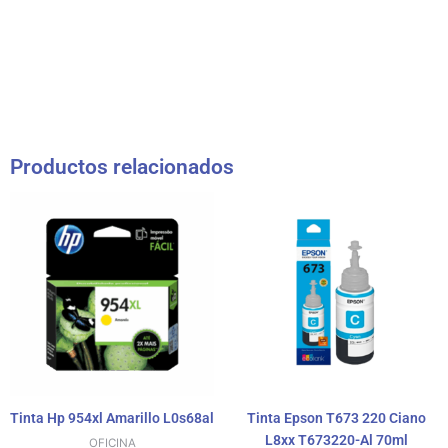
Productos relacionados
Tinta Hp 954xl Amarillo L0s68al
Tinta Epson T673 220 Ciano
L8xx T673220-Al 70ml
OFICINA