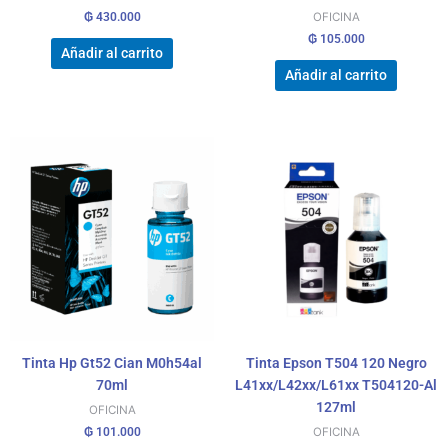
₲
430.000
OFICINA
₲
105.000
Añadir al carrito
Añadir al carrito
Tinta Hp Gt52 Cian M0h54al
Tinta Epson T504 120 Negro
70ml
L41xx/L42xx/L61xx T504120-Al
127ml
OFICINA
₲
101.000
OFICINA