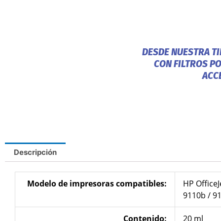
DESDE NUESTRA T
CON FILTROS P
ACC
Descripción
Modelo de impresoras compatibles:
HP OfficeJ
9110b / 9
Contenido:
20 ml