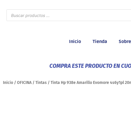
Ir
al
Búsqueda
de
contenido
productos
Inicio
Tienda
Sobre
COMPRA ESTE PRODUCTO EN CUOT
Inicio
/
OFICINA
/
Tintas
/ Tinta Hp 938e Amarillo Evomore 4s6y1pl 20