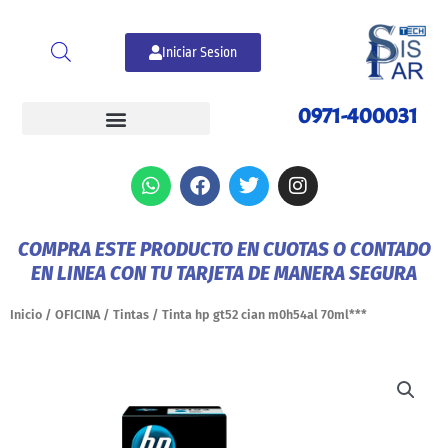
Ir
al
Iniciar Sesion
contenido
0971-400031
W
F
T
I
h
a
w
n
a
c
i
s
t
e
t
t
COMPRA ESTE PRODUCTO EN CUOTAS O CONTADO
s
b
t
a
EN LINEA CON TU TARJETA DE MANERA SEGURA
a
o
e
g
p
o
r
r
p
k
a
Inicio
/
OFICINA
/
Tintas
/ Tinta hp gt52 cian m0h54al 70ml***
m