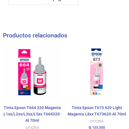
Productos relacionados
Tinta Epson T664 320 Magenta
Tinta Epson T673 620 Light
L1xx/L2xx/L3xx/L5xx T664320-
Magenta L8xx T673620-Al 70ml
Al 70ml
OFICINA
₲
105.000
OFICINA