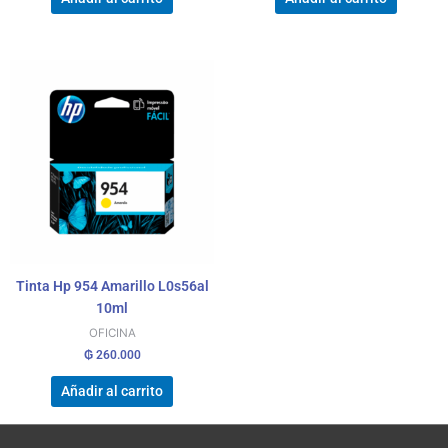
Tinta Hp 954 Amarillo L0s56al
10ml
OFICINA
₲
260.000
Añadir al carrito