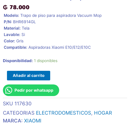
₲
78.000
 Modelo:
Trapo de piso para aspiradora Vacuum Mop
 P/N:
BHR6914GL
 Material:
Tela
 Lavable:
Si
 Color:
Gris
 Compatible:
Aspiradoras Xiaomi E10/E12/E10C
Trapo
Disponibilidad:
1 disponibles
De
Piso
Añadir al carrito
Bhr6914gl
Para
Pedir por whatsapp
Aspiradora
Portatil
SKU
117630
Xiaomi
Vacuum
CATEGORIAS
ELECTRODOMESTICOS
,
HOGAR
E10/E12/E10c
MARCA:
XIAOMI
cantidad