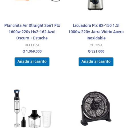
Planchita Air Straight 2en1 Ftx
Licuadora Ftx B2-150 1.5l
1600w 220v Hs2-162 Azul
1000w 220v Jarra Vidrio Acero
Oscuro + Estuche
Inoxidable
BELLEZA
COCINA
₲
1.069.000
₲
321.000
Añadir al carrito
Añadir al carrito