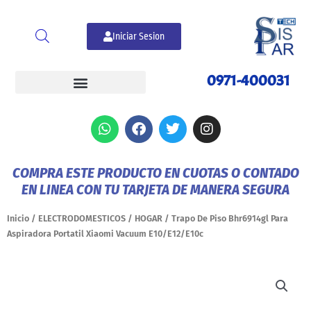
Ir
al
Iniciar Sesion
contenido
0971-400031
W
F
T
I
h
a
w
n
a
c
i
s
t
e
t
t
COMPRA ESTE PRODUCTO EN CUOTAS O CONTADO
s
b
t
a
EN LINEA CON TU TARJETA DE MANERA SEGURA
a
o
e
g
p
o
r
r
p
k
a
Inicio
/
ELECTRODOMESTICOS
/
HOGAR
/ Trapo De Piso Bhr6914gl Para
m
Aspiradora Portatil Xiaomi Vacuum E10/E12/E10c