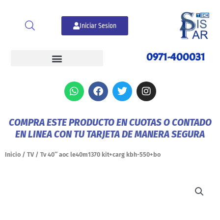
Ir
al
Iniciar Sesion
contenido
0971-400031
W
F
T
I
h
a
w
n
a
c
i
s
t
e
t
t
COMPRA ESTE PRODUCTO EN CUOTAS O CONTADO
s
b
t
a
EN LINEA CON TU TARJETA DE MANERA SEGURA
a
o
e
g
p
o
r
r
p
k
a
Inicio
/
TV
/ Tv 40″ aoc le40m1370 kit+carg kbh-550+bo
m