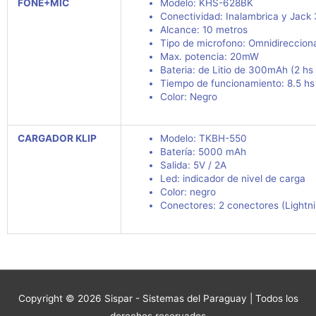
FONE+MIC
Modelo:
KHS-628BK
Conectividad: Inalambrica y Jac
Alcance: 10 metros
Tipo de microfono: Omnidirecciona
Max. potencia: 20mW
Bateria: de Litio de 300mAh (2 hs
Tiempo de funcionamiento: 8.5 h
Color: Negro
CARGADOR KLIP
Modelo: TKBH-550
Batería: 5000 mAh
Salida: 5V / 2A
Led: indicador de nivel de carga
Color: negro
Conectores: 2 conectores (Lightn
Copyright © 2026
Sispar - Sistemas del Paraguay
| Todos los
derechos reservados