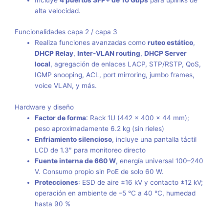
Incluye
4 puertos SFP+ de 10 Gbps
para uplinks de
alta velocidad.
Funcionalidades capa 2 / capa 3
Realiza funciones avanzadas como
ruteo estático
,
DHCP Relay
,
Inter-VLAN routing
,
DHCP Server
local
, agregación de enlaces LACP, STP/RSTP, QoS,
IGMP snooping, ACL, port mirroring, jumbo frames,
voice VLAN, y más.
Hardware y diseño
Factor de forma
: Rack 1U (442 × 400 × 44 mm);
peso aproximadamente 6.2 kg (sin rieles)
Enfriamiento silencioso
, incluye una pantalla táctil
LCD de 1.3″ para monitoreo directo
Fuente interna de 660 W
, energía universal 100–240
V. Consumo propio sin PoE de solo 60 W.
Protecciones
: ESD de aire ±16 kV y contacto ±12 kV;
operación en ambiente de –5 °C a 40 °C, humedad
hasta 90 %