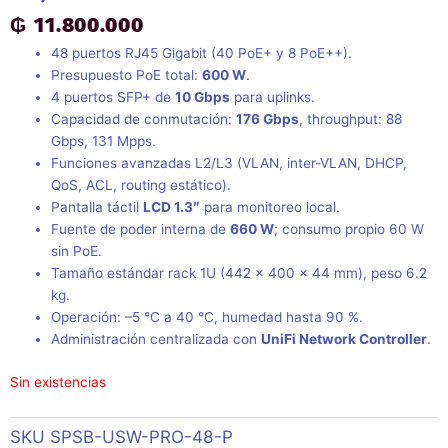
₲
11.800.000
48 puertos RJ45 Gigabit (40 PoE+ y 8 PoE++).
Presupuesto PoE total:
600 W
.
4 puertos SFP+ de
10 Gbps
para uplinks.
Capacidad de conmutación:
176 Gbps
, throughput: 88
Gbps, 131 Mpps.
Funciones avanzadas L2/L3 (VLAN, inter-VLAN, DHCP,
QoS, ACL, routing estático).
Pantalla táctil
LCD 1.3″
para monitoreo local.
Fuente de poder interna de
660 W
; consumo propio 60 W
sin PoE.
Tamaño estándar rack 1U (442 × 400 × 44 mm), peso 6.2
kg.
Operación: –5 °C a 40 °C, humedad hasta 90 %.
Administración centralizada con
UniFi Network Controller
.
Sin existencias
SKU
SPSB-USW-PRO-48-P