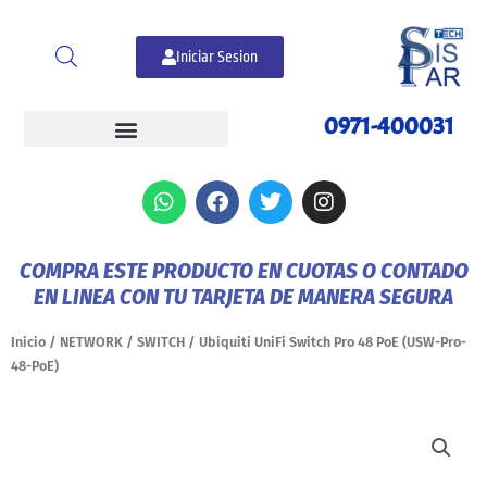
Ir
al
Iniciar Sesion
contenido
0971-400031
W
F
T
I
h
a
w
n
a
c
i
s
t
e
t
t
COMPRA ESTE PRODUCTO EN CUOTAS O CONTADO
s
b
t
a
EN LINEA CON TU TARJETA DE MANERA SEGURA
a
o
e
g
p
o
r
r
p
k
a
Inicio
/
NETWORK
/
SWITCH
/ Ubiquiti UniFi Switch Pro 48 PoE (USW-Pro-
m
48-PoE)