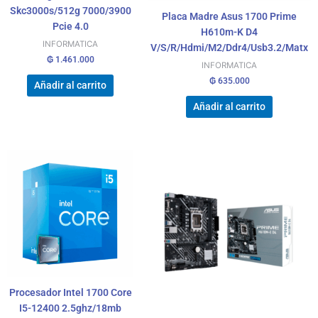
Skc3000s/512g 7000/3900
Placa Madre Asus 1700 Prime
Pcie 4.0
H610m-K D4
INFORMATICA
V/S/R/Hdmi/M2/Ddr4/Usb3.2/Matx
₲
1.461.000
INFORMATICA
₲
635.000
Añadir al carrito
Añadir al carrito
Procesador Intel 1700 Core
I5-12400 2.5ghz/18mb