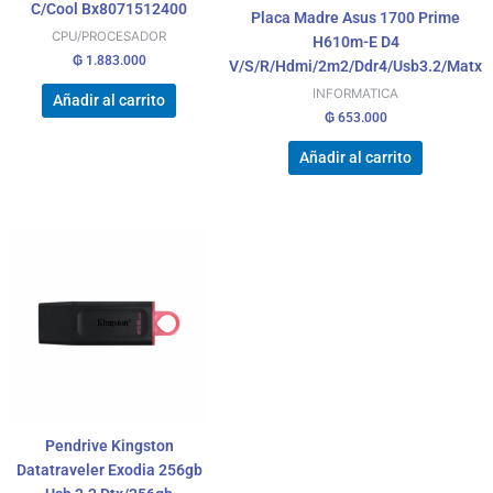
C/Cool Bx8071512400
Placa Madre Asus 1700 Prime
CPU/PROCESADOR
H610m-E D4
₲
1.883.000
V/S/R/Hdmi/2m2/Ddr4/Usb3.2/Matx
INFORMATICA
Añadir al carrito
₲
653.000
Añadir al carrito
Pendrive Kingston
Datatraveler Exodia 256gb