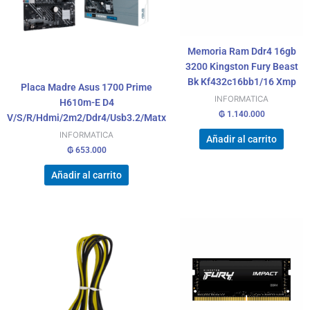
Memoria Ram Ddr4 16gb
3200 Kingston Fury Beast
Bk Kf432c16bb1/16 Xmp
Placa Madre Asus 1700 Prime
INFORMATICA
H610m-E D4
₲
1.140.000
V/S/R/Hdmi/2m2/Ddr4/Usb3.2/Matx
INFORMATICA
Añadir al carrito
₲
653.000
Añadir al carrito