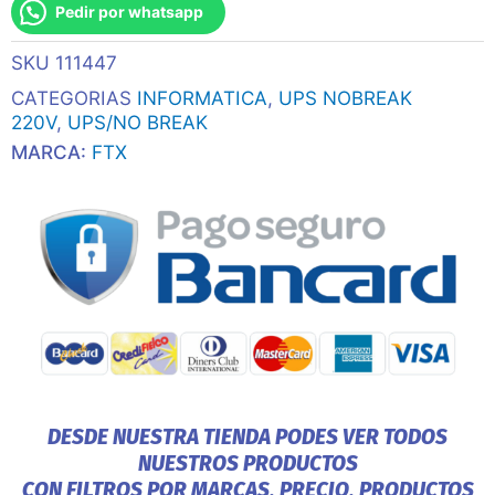
Pedir por whatsapp
Ftxo2000
Online
SKU
111447
Nema
Universal
CATEGORIAS
INFORMATICA
,
UPS NOBREAK
Usb/Rs232/Epo
220V
,
UPS/NO BREAK
cantidad
MARCA:
FTX
DESDE NUESTRA TIENDA PODES VER TODOS
NUESTROS PRODUCTOS
CON FILTROS POR MARCAS, PRECIO, PRODUCTOS