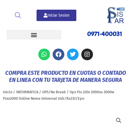
Ir
al
Iniciar Sesion
contenido
0971-400031
W
F
T
I
h
a
w
n
a
c
i
s
t
e
t
t
COMPRA ESTE PRODUCTO EN CUOTAS O CONTADO
s
b
t
a
EN LINEA CON TU TARJETA DE MANERA SEGURA
a
o
e
g
p
o
r
r
p
k
a
Inicio
/
INFORMATICA
/
UPS/No Break
/ Ups Ftx 220v 2000va 2000w
m
Ftxo2000 Online Nema Universal Usb/Rs232/Epo