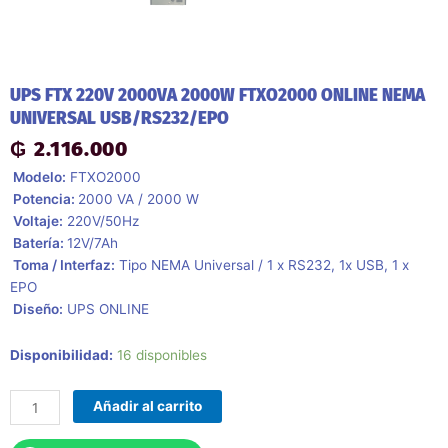
UPS FTX 220V 2000VA 2000W FTXO2000 ONLINE NEMA
UNIVERSAL USB/RS232/EPO
₲
2.116.000
 Modelo:
FTXO2000
 Potencia:
2000 VA / 2000 W
 Voltaje:
220V/50Hz
 Batería:
12V/7Ah

Toma / Interfaz:
Tipo NEMA Universal / 1 x RS232, 1x USB, 1 x
EPO
 Diseño:
UPS ONLINE
Ups
Disponibilidad:
16 disponibles
Ftx
220v
Añadir al carrito
2000va
2000w