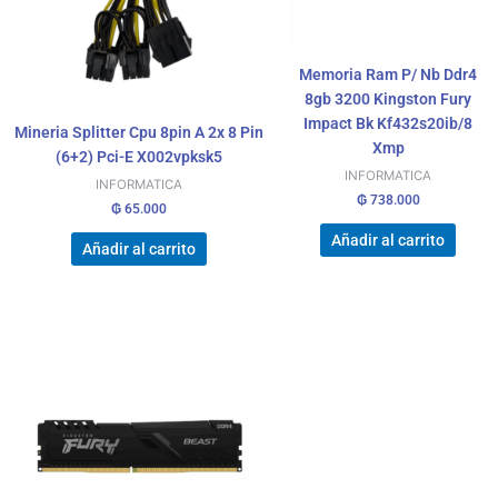
Memoria Ram P/ Nb Ddr4
8gb 3200 Kingston Fury
Impact Bk Kf432s20ib/8
Mineria Splitter Cpu 8pin A 2x 8 Pin
Xmp
(6+2) Pci-E X002vpksk5
INFORMATICA
INFORMATICA
₲
738.000
₲
65.000
Añadir al carrito
Añadir al carrito