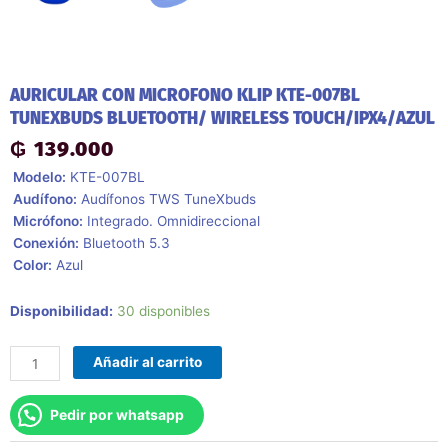
AURICULAR CON MICROFONO KLIP KTE-007BL
TUNEXBUDS BLUETOOTH/ WIRELESS TOUCH/IPX4/AZUL
₲
139.000
 Modelo:
KTE-007BL
 Audífono:
Audífonos TWS TuneXbuds
 Micrófono:
Integrado. Omnidireccional
 Conexión:
Bluetooth 5.3
 Color:
Azul
Auricular
Disponibilidad:
30 disponibles
Con
Microfono
Añadir al carrito
Klip
Kte-
Pedir por whatsapp
007bl
Tunexbuds