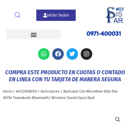
Ir
al
Iniciar Sesion
contenido
0971-400031
W
F
T
I
h
a
w
n
a
c
i
s
t
e
t
t
COMPRA ESTE PRODUCTO EN CUOTAS O CONTADO
s
b
t
a
EN LINEA CON TU TARJETA DE MANERA SEGURA
a
o
e
g
p
o
r
r
p
k
a
Inicio
/
ACCESORIOS
/
Auriculares
/ Auricular Con Microfono Klip Kte-
m
007bl Tunexbuds Bluetooth/ Wireless Touch/Ipx4/Azul