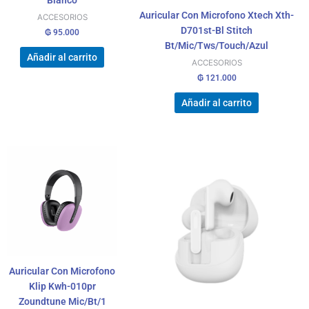
Blanco
Auricular Con Microfono Xtech Xth-
ACCESORIOS
D701st-Bl Stitch
₲
95.000
Bt/Mic/Tws/Touch/Azul
Añadir al carrito
ACCESORIOS
₲
121.000
Añadir al carrito
Auricular Con Microfono
Klip Kwh-010pr
Zoundtune Mic/Bt/1