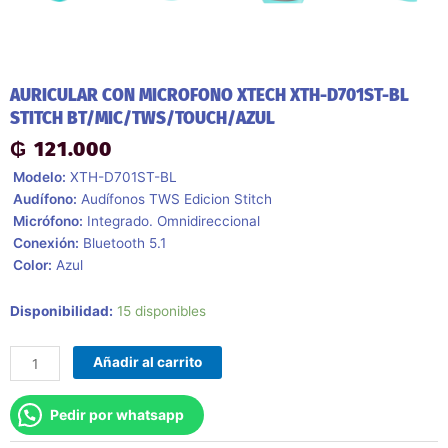
AURICULAR CON MICROFONO XTECH XTH-D701ST-BL
STITCH BT/MIC/TWS/TOUCH/AZUL
₲
121.000
 Modelo:
XTH-D701ST-BL
 Audífono:
Audífonos TWS Edicion Stitch
 Micrófono:
Integrado. Omnidireccional
 Conexión:
Bluetooth 5.1
 Color:
Azul
Auricular
Disponibilidad:
15 disponibles
Con
Microfono
Añadir al carrito
Xtech
Xth-
Pedir por whatsapp
D701st-
Bl