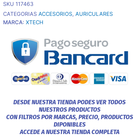
SKU
117463
Stitch
Bt/Mic/Tws/Touch/Azul
CATEGORIAS
ACCESORIOS
,
AURICULARES
cantidad
MARCA:
XTECH
DESDE NUESTRA TIENDA PODES VER TODOS
NUESTROS PRODUCTOS
CON FILTROS POR MARCAS, PRECIO, PRODUCTOS
DIPONIBLES
ACCEDE A NUESTRA TIENDA COMPLETA