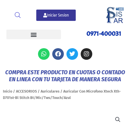
Ir
al
Iniciar Sesion
contenido
0971-400031
W
F
T
I
h
a
w
n
a
c
i
s
t
e
t
t
COMPRA ESTE PRODUCTO EN CUOTAS O CONTADO
s
b
t
a
EN LINEA CON TU TARJETA DE MANERA SEGURA
a
o
e
g
p
o
r
r
p
k
a
Inicio
/
ACCESORIOS
/
Auriculares
/ Auricular Con Microfono Xtech Xth-
m
D701st-Bl Stitch Bt/Mic/Tws/Touch/Azul