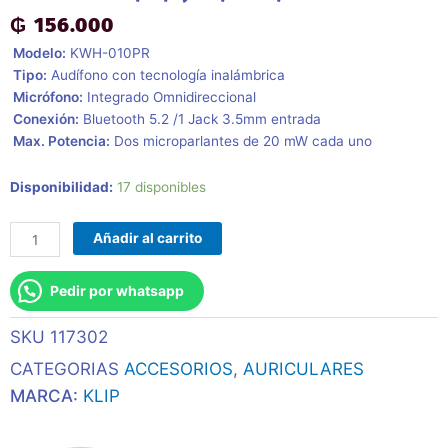
₲
156.000
 Modelo:
KWH-010PR
 Tipo:
Audífono con tecnología inalámbrica
 Micrófono:
Integrado Omnidireccional
 Conexión:
Bluetooth 5.2 /1 Jack 3.5mm entrada
 Max. Potencia:
Dos microparlantes de 20 mW cada uno
Auricular
Disponibilidad:
17 disponibles
Con
Microfono
Añadir al carrito
Klip
Kwh-
Pedir por whatsapp
010pr
Zoundtune
SKU
117302
Mic/Bt/1
Jack/3.5mm/Lila
CATEGORIAS
ACCESORIOS
,
AURICULARES
cantidad
MARCA:
KLIP