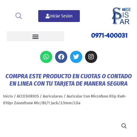
Ir
al
Iniciar Sesion
contenido
0971-400031
W
F
T
I
h
a
w
n
a
c
i
s
t
e
t
t
COMPRA ESTE PRODUCTO EN CUOTAS O CONTADO
s
b
t
a
EN LINEA CON TU TARJETA DE MANERA SEGURA
a
o
e
g
p
o
r
r
p
k
a
Inicio
/
ACCESORIOS
/
Auriculares
/ Auricular Con Microfono Klip Kwh-
m
010pr Zoundtune Mic/Bt/1 Jack/3.5mm/Lila