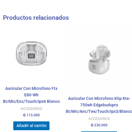
Productos relacionados
Auricular Con Microfono Ftx
E80-Wh
Auricular Con Microfono Klip Kte-
Bt/Mic/Enc/Touch/Ipx6 Blanco
750wh Edgebudspro
ACCESORIOS
Bt/Mic/Anc/Tws/Touch/Ipx3/Blanc
₲
115.000
ACCESORIOS
₲
230.000
Añadir al carrito