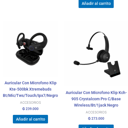
Añadir al carrito
Auricular Con Microfono Klip
Kte-500bk Xtremebuds
Auricular Con Microfono Klip Kch-
Bt/Mic/Tws/Touch/Ipx7/Negro
905 Crystalcom Pro C/Base
ACCESORIOS
Wireless/Bt/1jack Negro
₲
239.000
ACCESORIOS
₲
273.000
Añadir al carrito