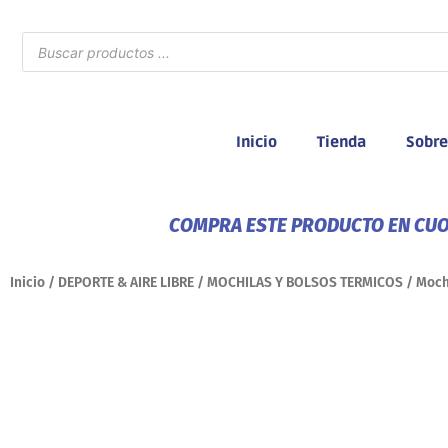
Ir
al
Búsqueda
de
contenido
productos
Inicio
Tienda
Sobre
COMPRA ESTE PRODUCTO EN CUOT
Inicio
/
DEPORTE & AIRE LIBRE
/
MOCHILAS Y BOLSOS TERMICOS
/ Mochi