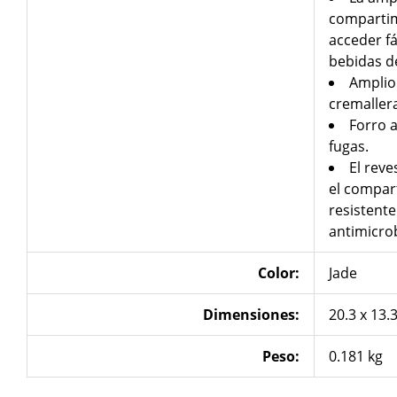
compartim
acceder fá
bebidas de
Amplio 
cremaller
Forro 
fugas.
El reve
el compar
resistente 
antimicro
Color:
Jade
Dimensiones:
20.3 x 13.
Peso:
0.181 kg