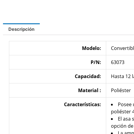
Descripción
Modelo:
Convertib
P/N:
63073
Capacidad:
Hasta 12 l
Material :
Poliéster
Características
:
Posee u
poliéster
El asa
opción de 
La amp