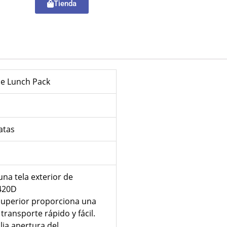
Tienda
le Lunch Pack
atas
na tela exterior de
 420D
 superior proporciona una
transporte rápido y fácil.
lia apertura del