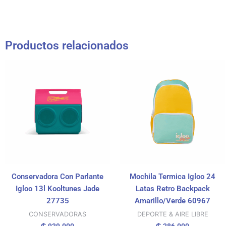
Productos relacionados
Conservadora Con Parlante
Mochila Termica Igloo 24
Igloo 13l Kooltunes Jade
Latas Retro Backpack
27735
Amarillo/Verde 60967
CONSERVADORAS
DEPORTE & AIRE LIBRE
₲
939.000
₲
286.000