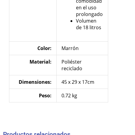
comodidad
en el uso
prolongado
Volumen
de 18 litros
Color:
Marrón
Material:
Poliéster
reciclado
Dimensiones
:
45 x 29 x 17cm
Peso:
0.72 kg
Productos relacionados