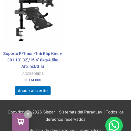
Soporte P/1mon-1nb Klip Kmm-
301 13″-32″/15.6″ 8kg/4.5kg
Art/Incl/Gira
ACCESORIOS
₲
334.000
Añadir al carrito
Copyright © 2026
Sispar - Sistemas del Paraguay
| Todos los
0
derechos reservados
Política de devoluciones y reembolsos