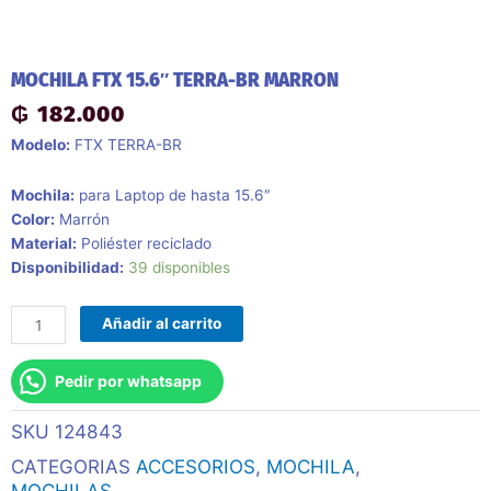
MOCHILA FTX 15.6″ TERRA-BR MARRON
₲
182.000
Modelo:
FTX TERRA-BR
Mochila:
para Laptop de hasta 15.6″
Color:
Marrón
Material:
Poliéster reciclado
Mochila
Disponibilidad:
39 disponibles
Ftx
15.6"
Añadir al carrito
Terra-
Br
Pedir por whatsapp
Marron
cantidad
SKU
124843
CATEGORIAS
ACCESORIOS
,
MOCHILA
,
MOCHILAS