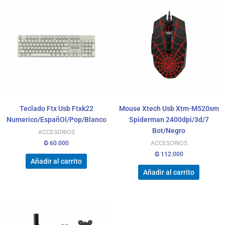
Teclado Ftx Usb Ftxk22
Mouse Xtech Usb Xtm-M520sm
Numerico/EspañOl/Pop/Blanco
Spiderman 2400dpi/3d/7
Bot/Negro
ACCESORIOS
₲
60.000
ACCESORIOS
₲
112.000
Añadir al carrito
Añadir al carrito