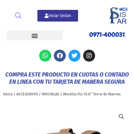
Ir
al
Iniciar Sesion
contenido
0971-400031
W
F
T
I
h
a
w
n
a
c
i
s
t
e
t
t
COMPRA ESTE PRODUCTO EN CUOTAS O CONTADO
s
b
t
a
EN LINEA CON TU TARJETA DE MANERA SEGURA
a
o
e
g
p
o
r
r
p
k
a
Inicio
/
ACCESORIOS
/
MOCHILAS
/ Mochila Ftx 15.6″ Terra-Br Marron
m