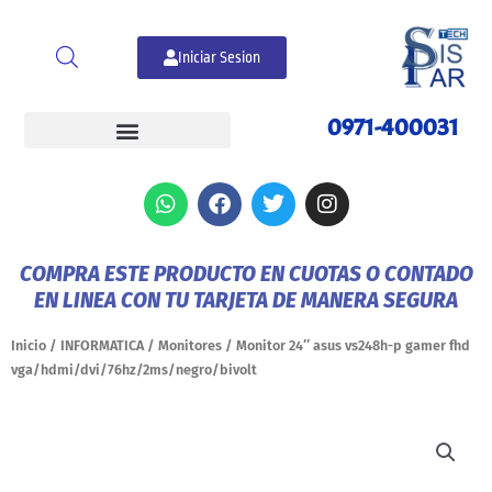
Ir
al
Iniciar Sesion
contenido
0971-400031
W
F
T
I
h
a
w
n
a
c
i
s
t
e
t
t
COMPRA ESTE PRODUCTO EN CUOTAS O CONTADO
s
b
t
a
EN LINEA CON TU TARJETA DE MANERA SEGURA
a
o
e
g
p
o
r
r
p
k
a
Inicio
/
INFORMATICA
/
Monitores
/ Monitor 24″ asus vs248h-p gamer fhd
m
vga/hdmi/dvi/76hz/2ms/negro/bivolt