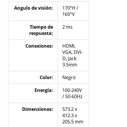
Angulo de
visión
:
170°H /
160°V
Tiempo de
2 ms
respuesta:
Conexiones
:
HDMI,
VGA, DVI-
D, Jack
3.5mm
Color:
Negro
Energía
:
100-240V
/ 50-60Hz
Dimensiones:
573.2 x
412.3 x
205.5 mm