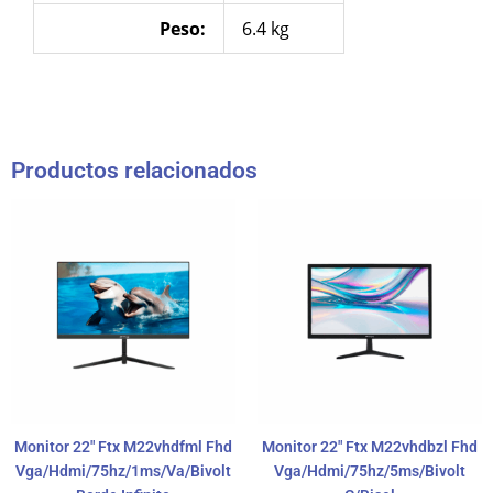
Peso:
6.4 kg
Productos relacionados
Monitor 22″ Ftx M22vhdfml Fhd
Monitor 22″ Ftx M22vhdbzl Fhd
Vga/Hdmi/75hz/1ms/Va/Bivolt
Vga/Hdmi/75hz/5ms/Bivolt