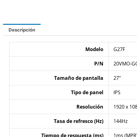
Descripción
Modelo
G27F
P/N
20VMO-GG
Tamaño de pantalla
27″
Tipo de panel
IPS
Resolución
1‎920 x 10
Tasa de refresco (Hz)
1‎44Hz
Tiempo de respuesta (ms)
1‎ms (MPR