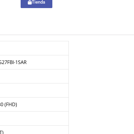
Tienda
27FBI-1SAR
80 (FHD)
T)