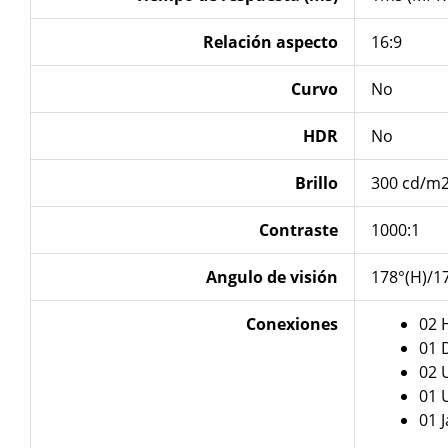
Relación aspecto
16:9
Curvo
No
HDR
No
Brillo
3‎00 cd/m
Contraste
1‎000:1
Angulo de visión
1‎78°(H)/1
Conexiones
02 
01 
02 
01 
01 J