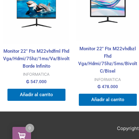
Monitor 22″ Ftx M22vhdbzl
Monitor 22″ Ftx M22vhdfml Fhd
Fhd
Vga/Hdmi/75hz/1ms/Va/Bivolt
Vga/Hdmi/75hz/5ms/Bivolt
Borde Infinito
C/Bisel
INFORMATICA
INFORMATICA
₲
547.000
₲
478.000
Añadir al carrito
Añadir al carrito
Copyrigh
0