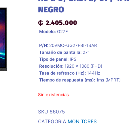
NEGRO
₲
2.405.000
 Modelo:
G27F
 P/N:
20VMO-GG27FBI-1SAR
 Tamaño de pantalla:
27″
 Tipo de panel:
IPS
 Resolución:
1‎920 x 1080 (FHD)
 Tasa de refresco (Hz):
1‎44Hz
 Tiempo de respuesta (ms):
1‎ms (MPRT)
Sin existencias
SKU
66075
CATEGORIA
MONITORES