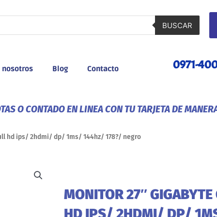
BUSCAR
0971-40
 nosotros
Blog
Contacto
AS O CONTADO EN LINEA CON TU TARJETA DE MANER
ull hd ips/ 2hdmi/ dp/ 1ms/ 144hz/ 178?/ negro
MONITOR 27″ GIGABYTE
HD IPS/ 2HDMI/ DP/ 1M