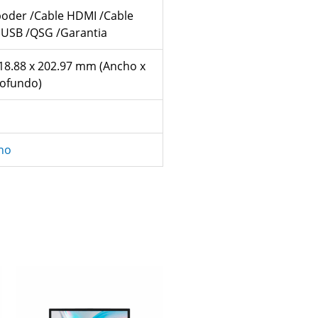
poder /Cable HDMI /Cable
 USB /QSG /Garantia
518.88 x 202.97 mm (Ancho x
rofundo)
rno