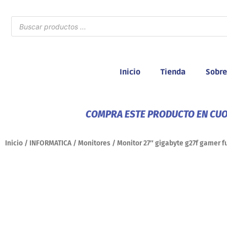
Ir
al
Búsqueda
de
contenido
productos
Inicio
Tienda
Sobre
COMPRA ESTE PRODUCTO EN CUOT
Inicio
/
INFORMATICA
/
Monitores
/ Monitor 27″ gigabyte g27f gamer f