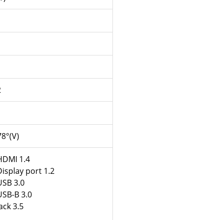
2
78°(V)
HDMI 1.4
Display port 1.2
USB 3.0
USB-B 3.0
ack 3.5