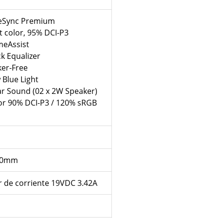
eSync Premium
it color, 95% DCI-P3
eAssist
ck Equalizer
ker-Free
 Blue Light
ar Sound (02 x 2W Speaker)
or 9‎0% DCI-P3 / 120% sRGB
100mm
 de corriente 1‎9VDC 3.42A