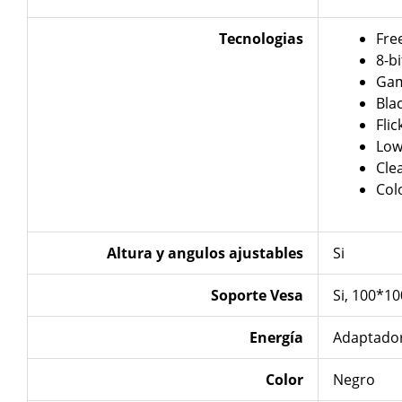
Tecnologias
Fre
8-b
Gam
Bla
Flic
Low
Cle
Col
Altura y angulos ajustables
Si
Soporte Vesa
Si, 1‎00*
Energía
Adaptador
Color
Negro