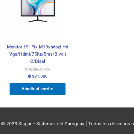
Monitor 19″ Ftx M19vhdbzl Hd
Vga/Hdmi/75hz/5ms/Bivolt
C/Bisel
INFORMATICA
₲
391.000
Añadir al carrito
t © 2026
Sispar - Sistemas del Paraguay
| Todos los derechos 