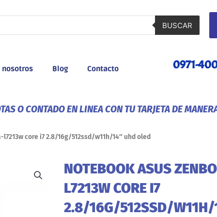
BUSCAR
0971-40
 nosotros
Blog
Contacto
AS O CONTADO EN LINEA CON TU TARJETA DE MANER
l7213w core i7 2.8/16g/512ssd/w11h/14″ uhd oled
NOTEBOOK ASUS ZENBO
L7213W CORE I7
2.8/16G/512SSD/W11H/