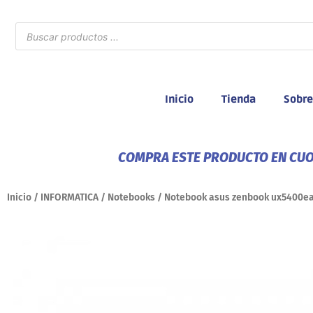
Ir
al
Búsqueda
de
contenido
productos
Inicio
Tienda
Sobre
COMPRA ESTE PRODUCTO EN CUOT
Inicio
/
INFORMATICA
/
Notebooks
/ Notebook asus zenbook ux5400ea-