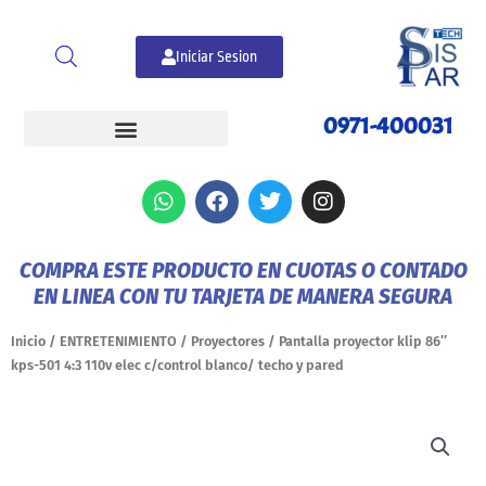
Ir
al
Iniciar Sesion
contenido
0971-400031
W
F
T
I
h
a
w
n
a
c
i
s
t
e
t
t
COMPRA ESTE PRODUCTO EN CUOTAS O CONTADO
s
b
t
a
EN LINEA CON TU TARJETA DE MANERA SEGURA
a
o
e
g
p
o
r
r
p
k
a
Inicio
/
ENTRETENIMIENTO
/
Proyectores
/ Pantalla proyector klip 86″
m
kps-501 4:3 110v elec c/control blanco/ techo y pared