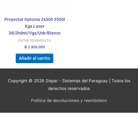
Proyector Optoma Zx300 3500l
Xga Laser
3d/2hdmi/Vga/Usb/Blanco
ENTRETENIMIENTO
₲
2.806.000
Añadir al carrito
Copyright © 2026
Sispar - Sistemas del Paraguay
| Todos los
derechos reservados
Política de devoluciones y reembolsos