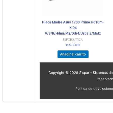
Placa Madre Asus 1700 Prime H610m-
K D4
V/S/R/Hdmi/M2/Ddr4/Usb3.2/Matx
INFORMATICA
₲
635.000
Añadir al carrito
Copyright © 2026
Sispar - Sistemas d
reservad
Política de devolucion