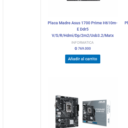
Placa Madre Asus 1700 Prime H610m-
P
E Ddr5
V/S/R/Hdmi/Dp/2m2/Usb3.2/Matx
INFORMATICA
₲
769.000
Añadir al carrito