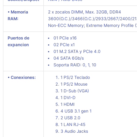
• Memoria
2 x zocalos DIMM, Max. 32GB, DDR4
RAM:
3600(O.C.)/3466(O.C.)/2933/2667/2400/21
Non-ECC Memory; Extreme Memory Profile
Puertos de
01 PCIe x16
expancion
02 PCIe x1
01 M.2 SATA y PCIe 4.0
04 SATA 6Gb/s
Soporta RAID: 0, 1, 10
• Conexiones:
1 PS/2 Teclado
1 PS/2 Mouse
1 D-Sub (VGA)
1 DVI-D
1 HDMI
4 USB 3.1 gen 1
2 USB 2.0
1 LAN RJ-45
3 Audio Jacks