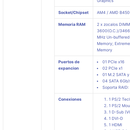
Graphics
Socket/Chipset
AM4 / AMD B450
Memoria RAM
2 x zocalos DIM
3600(O.C.)/3466
MHz Un-buffere
Memory; Extreme
Memory
Puertos de
01 PCIe x16
expancion
02 PCIe x1
01 M.2 SATA y
04 SATA 6Gb/
Soporta RAID: 
Conexiones
1 PS/2 Tec
1 PS/2 Mo
1 D-Sub (V
1 DVI-D
1 HDMI