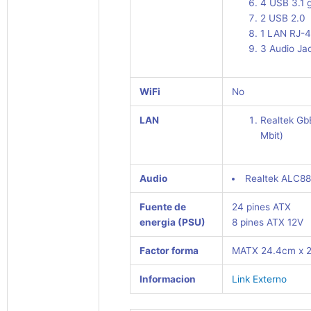
4 USB 3.1 
2 USB 2.0
1 LAN RJ-
3 Audio Ja
WiFi
No
LAN
Realtek Gb
Mbit)
Audio
Realtek ALC8
Fuente de
24 pines ATX
energia (PSU)
8 pines ATX 12V
Factor forma
MATX 24.4cm x 
Informacion
Link Externo