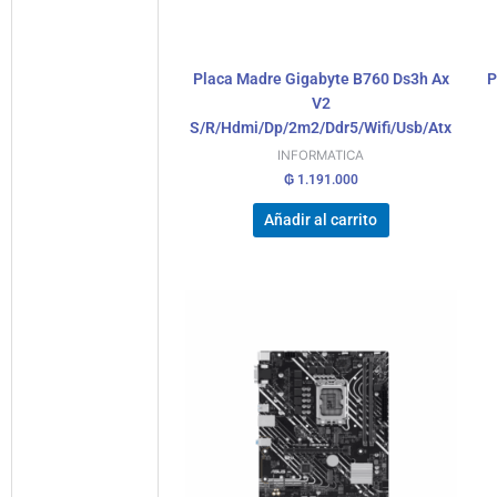
Placa Madre Gigabyte B760 Ds3h Ax
P
V2
S/R/Hdmi/Dp/2m2/Ddr5/Wifi/Usb/Atx
INFORMATICA
₲
1.191.000
Añadir al carrito