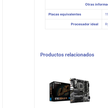
Otras informa
Placas equivalentes
1
Procesador ideal
R
Productos relacionados