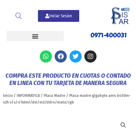
Ir
al
Iniciar Sesion
contenido
0971-400031
W
F
T
I
h
a
w
n
a
c
i
s
t
e
t
t
COMPRA ESTE PRODUCTO EN CUOTAS O CONTADO
s
b
t
a
EN LINEA CON TU TARJETA DE MANERA SEGURA
a
o
e
g
p
o
r
r
p
k
a
Inicio
/
INFORMATICA
/
Placa Madre
/ Placa madre gigabyte am4 b450m-
m
s2h v/s/r/hdmi/dvi/m2/ddr4/matx/rgb