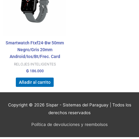
Smartwatch Ftxf24-Bw 50mm
Negro/Gris 20mm
Android/Ios/Bt/Frec. Card
RELOJES INTELIGENTES
₲
186.000
Añadir al carrito
Copyright © 2026
Sispar - Sistemas del Paraguay
| Todos los
derechos reservados
Política de devoluciones y reembolsos