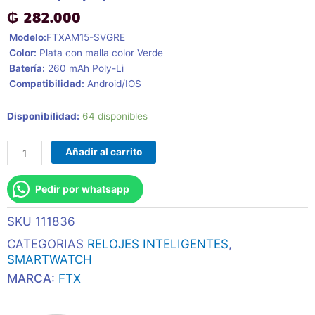
₲
282.000
 Modelo:
FTXAM15-SVGRE
 Color:
Plata con malla color Verde
 Batería:
260 mAh Poly-Li
 Compatibilidad:
Android/IOS
Smartwatch
Disponibilidad:
64 disponibles
Ftxam15-
Svgre
Añadir al carrito
51mm
Plata/Verde
Pedir por whatsapp
Android/Ios/Bt/Frec.
Card
SKU
111836
cantidad
CATEGORIAS
RELOJES INTELIGENTES
,
SMARTWATCH
MARCA:
FTX