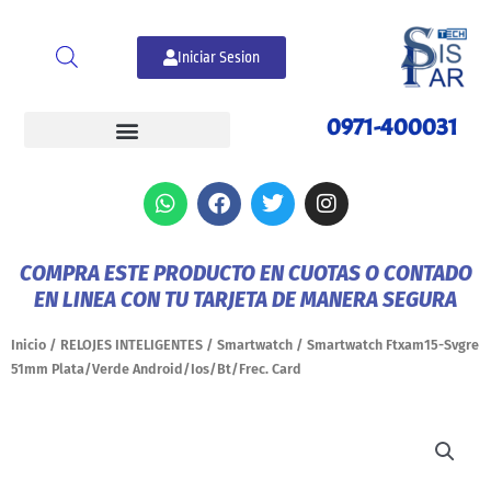
Ir
al
Iniciar Sesion
contenido
0971-400031
W
F
T
I
h
a
w
n
a
c
i
s
t
e
t
t
COMPRA ESTE PRODUCTO EN CUOTAS O CONTADO
s
b
t
a
EN LINEA CON TU TARJETA DE MANERA SEGURA
a
o
e
g
p
o
r
r
p
k
a
Inicio
/
RELOJES INTELIGENTES
/
Smartwatch
/ Smartwatch Ftxam15-Svgre
m
51mm Plata/Verde Android/Ios/Bt/Frec. Card