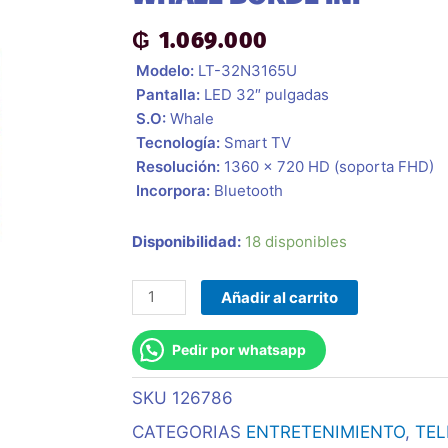
₲
1.069.000
 Modelo:
LT-32N3165U
 Pantalla:
LED 32″ pulgadas
 S.O:
Whale
 Tecnología:
Smart TV
 Resolución:
1360 x 720 HD (soporta FHD)
 Incorpora:
Bluetooth
Televisor
Disponibilidad:
18 disponibles
32"
Jvc
Añadir al carrito
Lt-
32n3165u
Pedir por whatsapp
Fhd
Opt/
SKU
126786
Dig/
CATEGORIAS
ENTRETENIMIENTO
,
TEL
Bluetooth/