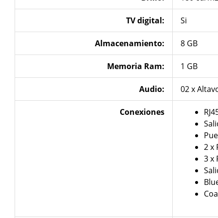
TV digital:
Si
Almacenamiento:
8 GB
Memoria Ram:
1 GB
Audio:
02 x Alta
Conexiones
RJ4
Sal
Pue
2 x
3 x
Sal
Blu
Coa