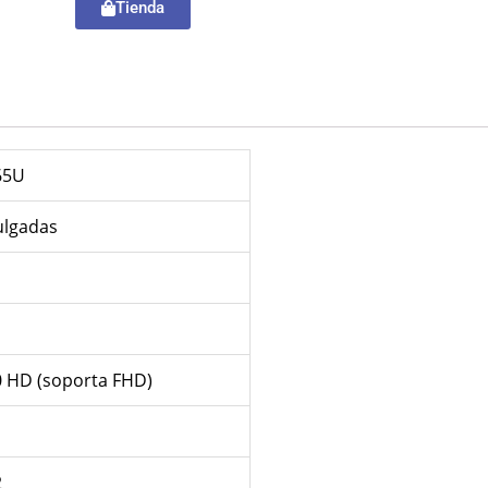
Tienda
65U
ulgadas
0 HD (soporta FHD)
2