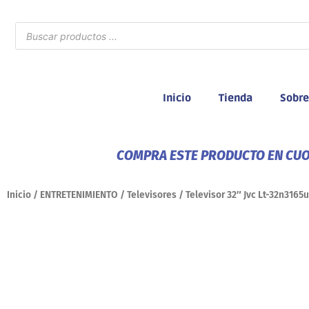
Ir
al
Búsqueda
de
contenido
productos
Inicio
Tienda
Sobre
COMPRA ESTE PRODUCTO EN CUOT
Inicio
/
ENTRETENIMIENTO
/
Televisores
/ Televisor 32″ Jvc Lt-32n3165