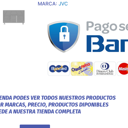
3
MARCA:
JVC
Hdmi/
2
Usb/
Red/
Whale
Borde
Inf
cantidad
IENDA PODES VER TODOS NUESTROS PRODUCTOS
OR MARCAS, PRECIO, PRODUCTOS DIPONIBLES
EDE A NUESTRA TIENDA COMPLETA