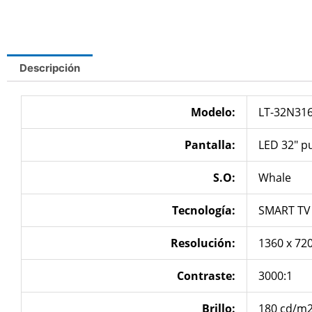
Descripción
Modelo:
LT-32N31
Pantalla:
LED 32″ p
S.O:
Whale
Tecnología
:
SMART TV
Resolución
:
1360 x 72
Contraste:
3000:1
Brillo:
180 cd/m