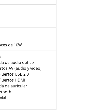
voces de 10W
5
ida de audio óptico
rtos AV (audio y video)
 Puertos USB 2.0
 Puertos HDMI
ida de auricular
etooth
xial