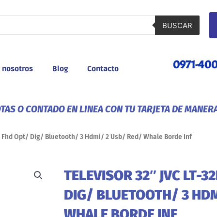
BUSCAR
0971-40
 nosotros
Blog
Contacto
AS O CONTADO EN LINEA CON TU TARJETA DE MANER
u Fhd Opt/ Dig/ Bluetooth/ 3 Hdmi/ 2 Usb/ Red/ Whale Borde Inf
TELEVISOR 32″ JVC LT-3
DIG/ BLUETOOTH/ 3 HDM
WHALE BORDE INF