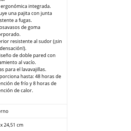
 ergonómica integrada.
luye una pajita con junta
istente a fugas.
posavasos de goma
orporado.
rior resistente al sudor (¡sin
densación!).
diseño de doble pared con
amiento al vacío.
s para el lavavajillas.
porciona hasta: 48 horas de
ención de frío y 8 horas de
ención de calor.
erno
 x 24,51 cm