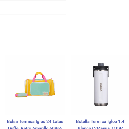
Bolsa Termica Igloo 24 Latas
Botella Termica Igloo 1.4l
Duffel Retro Amarillo 60965
Blanco C/Manija 71094