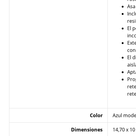
Asa
Inc
res
El 
inc
Exte
con
El 
aisl
Apta
Pro
ret
ret
Color
Azul mod
Dimensiones
14,70 x 10