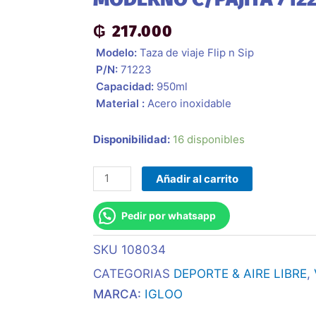
₲
217.000
 Modelo:
Taza de viaje Flip n Sip
 P/N:
71223
 Capacidad:
950ml
 Material :
Acero inoxidable
Vaso
Disponibilidad:
16 disponibles
Termico
Igloo
Añadir al carrito
950ml
Azul
Pedir por whatsapp
Moderno
C/Pajita
SKU
108034
71223
CATEGORIAS
DEPORTE & AIRE LIBRE
,
cantidad
MARCA:
IGLOO