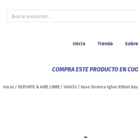
Ir
al
Búsqueda
de
contenido
productos
Inicio
Tienda
Sobre
COMPRA ESTE PRODUCTO EN CUOT
Inicio
/
DEPORTE & AIRE LIBRE
/
VASOS
/ Vaso Termico Igloo 950ml Azu