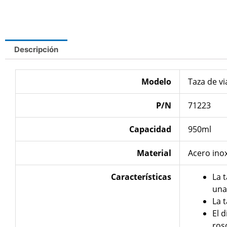
Descripción
Modelo
Taza de via
P/N
71223
Capacidad
950ml
Material
Acero ino
Características
La 
una
La 
El 
ros