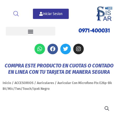
Ir
al
Iniciar Sesion
contenido
0971-400031
W
F
T
I
h
a
w
n
a
c
i
s
t
e
t
t
COMPRA ESTE PRODUCTO EN CUOTAS O CONTADO
s
b
t
a
EN LINEA CON TU TARJETA DE MANERA SEGURA
a
o
e
g
p
o
r
r
p
k
a
Inicio
/
ACCESORIOS
/
Auriculares
/ Auricular Con Microfono Ftx E26p-Bk
m
Bt/Mic/Tws/Touch/Ipx6 Negro