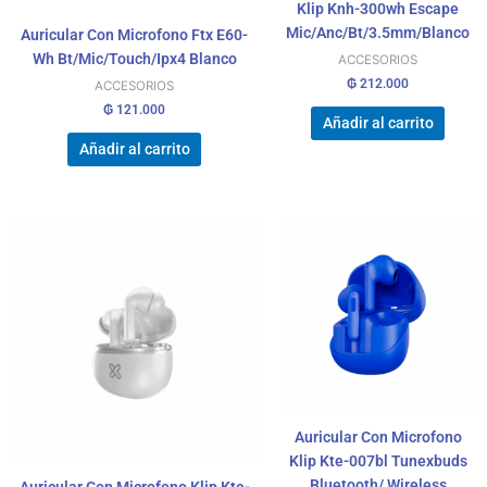
Klip Knh-300wh Escape
Mic/Anc/Bt/3.5mm/Blanco
Auricular Con Microfono Ftx E60-
Wh Bt/Mic/Touch/Ipx4 Blanco
ACCESORIOS
₲
212.000
ACCESORIOS
₲
121.000
Añadir al carrito
Añadir al carrito
Auricular Con Microfono
Klip Kte-007bl Tunexbuds
Bluetooth/ Wireless