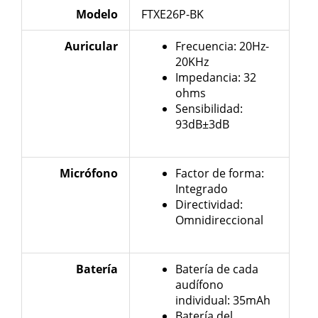
Modelo
FTXE26P-BK
Auricular
Frecuencia: 20Hz-
20KHz
Impedancia: 32
ohms
Sensibilidad:
93dB±3dB
Micrófono
Factor de forma:
Integrado
Directividad:
Omnidireccional
Batería
Batería de cada
audífono
individual: 35mAh
Batería del