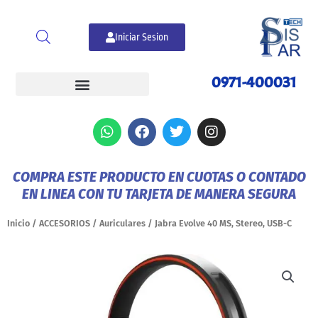
Ir
al
Iniciar Sesion
contenido
0971-400031
W
F
T
I
h
a
w
n
a
c
i
s
t
e
t
t
COMPRA ESTE PRODUCTO EN CUOTAS O CONTADO
s
b
t
a
EN LINEA CON TU TARJETA DE MANERA SEGURA
a
o
e
g
p
o
r
r
p
k
a
Inicio
/
ACCESORIOS
/
Auriculares
/ Jabra Evolve 40 MS, Stereo, USB-C
m