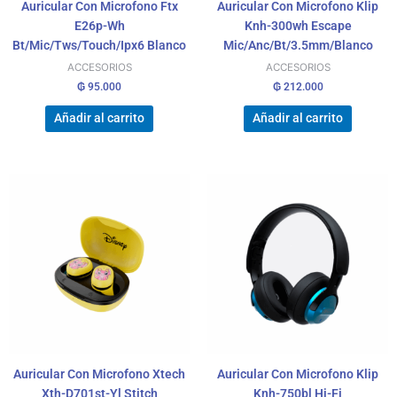
Auricular Con Microfono Ftx
Auricular Con Microfono Klip
E26p-Wh
Knh-300wh Escape
Bt/Mic/Tws/Touch/Ipx6 Blanco
Mic/Anc/Bt/3.5mm/Blanco
ACCESORIOS
ACCESORIOS
₲
95.000
₲
212.000
Añadir al carrito
Añadir al carrito
Auricular Con Microfono Xtech
Auricular Con Microfono Klip
Xth-D701st-Yl Stitch
Knh-750bl Hi-Fi